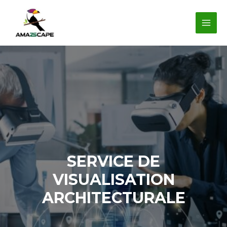
Aller
au
MAI
contenu
MEN
SERVICE DE
VISUALISATION
ARCHITECTURALE